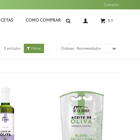
Contacto
ECETAS
COMO COMPRAR
$
0
5 artículos
Recomendados